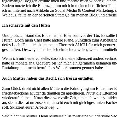
regelmäßige Bloggen erfüllte mich und machte mich wieder zu einem z
Zudem nutzte ich die Elternzeit, um mich in meinen beruflichen Theme
ich im Internet nach Artikeln zu Social Media & Content Marketing, s
Welt aus, feilte an der perfekten Strategie für meinen Blog und arbe
Ich scharrte mit den Hufen
Und plötzlich stand das Ende meiner Elternzeit vor der Tür. Es sollte
Hufen. Doch mein Chef hatte andere Pläne. Pünktlich zum Arbeitsantr
tiefes Loch. Denn ich hatte meine Elternzeit AUCH für mich genutzt.
geschaffen. Deswegen machte ich einfach da weiter, wo ich unmittelb
Wenn ich mir heute vorstelle, dass ich meine Elternzeit anders verbra
hätte es monatelang gedauert, bis ich mich einigermaßen gefangen u
Entfaltung und mein berufliches Weiterkommen genutzt habe.
Auch Mütter haben das Recht, sich frei zu entfalten
Zum Glück droht nicht allen Müttern die Kündigung am Ende ihrer El
frischgebackene Mütter da draußen zu appellieren. Nutzt die Elternz
wiederaufnehmen. Nutzt diese wertvolle Zeit, um euch weiterzubilden.
an, sie in die Tat umzusetzen, tauscht euch mit gleichgesinnten Fache
soll. Skizziert euren Arbeitsweg …
Seid nicht nur Mutter. Denn Muttersein ist zwar eine wundervolle Sache