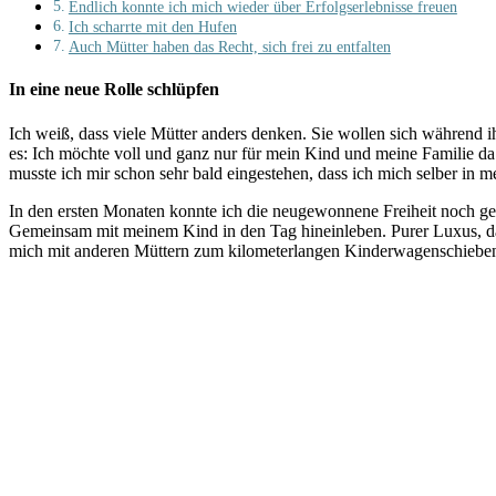
Endlich konnte ich mich wieder über Erfolgserlebnisse freuen
Ich scharrte mit den Hufen
Auch Mütter haben das Recht, sich frei zu entfalten
In eine neue Rolle schlüpfen
Ich weiß, dass viele Mütter anders denken. Sie wollen sich während i
es: Ich möchte voll und ganz nur für mein Kind und meine Familie d
musste ich mir schon sehr bald eingestehen, dass ich mich selber in 
In den ersten Monaten konnte ich die neugewonnene Freiheit noch gen
Gemeinsam mit meinem Kind in den Tag hineinleben. Purer Luxus, dac
mich mit anderen Müttern zum kilometerlangen Kinderwagenschieben u