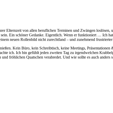
hrer Elternzeit von allen beruflichen Terminen und Zwängen loslösen, 
a sein. Ein schöner Gedanke. Eigentlich. Wenn er funktioniert … Ich h
meinem neuen Rollenbild nicht zurechtfand – und zunehmend frustrierte
ießen. Kein Büro, kein Schreibtisch, keine Meetings, Präsentationen 
hte ich. Ich bin gefühlt jeden zweiten Tag zu irgendwelchen Krabbel
nd fröhlichen Quatschen verabredet. Und wie sollte es auch anders sei