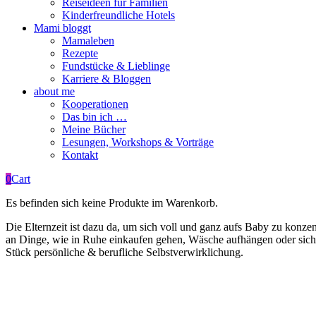
Reiseideen für Familien
Kinderfreundliche Hotels
Mami bloggt
Mamaleben
Rezepte
Fundstücke & Lieblinge
Karriere & Bloggen
about me
Kooperationen
Das bin ich …
Meine Bücher
Lesungen, Workshops & Vorträge
Kontakt
0
Cart
Es befinden sich keine Produkte im Warenkorb.
Die Elternzeit ist dazu da, um sich voll und ganz aufs Baby zu konze
an Dinge, wie in Ruhe einkaufen gehen, Wäsche aufhängen oder sich ma
Stück persönliche & berufliche Selbstverwirklichung.