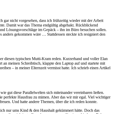
 gar nicht vorgesehen, dass ich frühzeitig wieder mit der Arbeit
önnte. Damit war das Thema endgültig abgehakt. Rückblickend
en und Lösungsvorschläge im Gepäck – ihn im Büro besuchen sollen.
es anders gekommen wäre … Stattdessen steckte ich resigniert den
über diesen typischen Mutti-Kram reden. Kurzerhand und voller Elan
rt an meinen Schreibtisch, klappte den Laptop auf und startete mit
ben – in meiner Elternzeit vermisst hatte. Ich schrieb einen Artikel
wie gut diese Parallelwelten sich miteinander vereinbaren ließen.
die perfekte Hausfrau zu mimen. Aber das wir mir egal. Viel wichtiger
 freuen. Und hatte andere Themen, über die ich reden konnte.
ßlich nur ums Kind & den Haushalt gekümmert hätte. Doch das