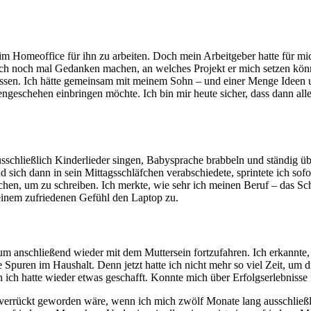
m Homeoffice für ihn zu arbeiten. Doch mein Arbeitgeber hatte für mich
 sich noch mal Gedanken machen, an welches Projekt er mich setzen k
ln müssen. Ich hätte gemeinsam mit meinem Sohn – und einer Menge Ide
geschehen einbringen möchte. Ich bin mir heute sicher, dass dann all
ausschließlich Kinderlieder singen, Babysprache brabbeln und ständig 
sich dann in sein Mittagsschläfchen verabschiedete, sprintete ich sofo
en, um zu schreiben. Ich merkte, wie sehr ich meinen Beruf – das Schrei
einem zufriedenen Gefühl den Laptop zu.
 um anschließend wieder mit dem Muttersein fortzufahren. Ich erkannte, 
e Spuren im Haushalt. Denn jetzt hatte ich nicht mehr so viel Zeit, um 
n ich hatte wieder etwas geschafft. Konnte mich über Erfolgserlebnisse
f verrückt geworden wäre, wenn ich mich zwölf Monate lang ausschlie