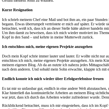
Gefühl meinem Sohn zu widmen.
Kurze Resignation
Ich schrieb meinem Chef eine Mail und bot ihm an, ein paar Stunden i
begann. Etwas überrumpelt vertröstete er mich auf später. Er würde
betrachtet, weiß ich, dass ich an dieser Stelle hätte aktiver hande
Um ihm damit zu beweisen, dass ich mich wieder motiviert ins Themen
Kopf in den Sand – und kehrte in meine Mutterwelt zurück.
Ich entschloss mich, meine eigenen Projekte anzugehen
Doch mein Kopf schrie immer lauter und lauter. Er wollte nicht nur 
entschloss ich mich, meine eigenen Projekte anzugehen. Als mein Kind 
meinem eigenen Blog. Ab da an nutzte ich nahezu jedes Mittagsschäfch
nach dem anderen. Und sobald mein Sohn erwachte, klappte ich mit 
Endlich konnte ich mich wieder über Erfolgserlebnisse freuen
Es tat mir so unfassbar gut, endlich in eine andere Welt abzutauchen,
Klar hinterließ das kontinuierliche Arbeiten an meinem Blog sichtlich
war jetzt, dass ich durch das Arbeiten wieder zufriedener wurde. Den
Rückblickend betrachtet, muss ich mir eingestehen, dass ich im Kop