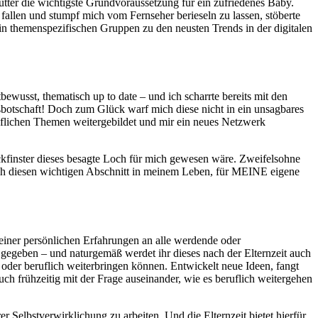
tter die wichtigste Grundvoraussetzung für ein zufriedenes Baby.
 fallen und stumpf mich vom Fernseher berieseln zu lassen, stöberte
 in themenspezifischen Gruppen zu den neusten Trends in der digitalen
ewusst, thematisch up to date – und ich scharrte bereits mit den
sbotschaft! Doch zum Glück warf mich diese nicht in ein unsagbares
ruflichen Themen weitergebildet und mir ein neues Netzwerk
tockfinster dieses besagte Loch für mich gewesen wäre. Zweifelsohne
 ich diesen wichtigen Abschnitt in meinem Leben, für MEINE eigene
einer persönlichen Erfahrungen an alle werdende oder
 gegeben – und naturgemäß werdet ihr dieses nach der Elternzeit auch
 oder beruflich weiterbringen können. Entwickelt neue Ideen, fangt
uch frühzeitig mit der Frage auseinander, wie es beruflich weitergehen
r Selbstverwirklichung zu arbeiten. Und die Elternzeit bietet hierfür