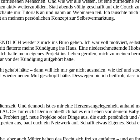
ufriedenen Menschen. Und wie wir alle wissen, ist eine zufriedene Mu
n aktiv weiterzubilden. Statt abends völlig geschafft auf die Couch zu
chaute mir Tutorials an und nahm an Webinaren teil. Ich tauschte mich
itet an meinem persönlichen Konzept zur Selbstvermarktung.
 ENDLICH wieder zurück ins Büro gehen. Ich war voll motiviert, selbstb
itt flatterte meine Kündigung ins Haus. Eine niederschmetternde Hiob
 Ich hatte mein eigenes Projekt ins Leben gerufen, mich zu meinen be
ar vor der Kündigung aufgehört hatte.
cht gehabt hätte – dann will ich mir gar nicht ausmalen, wie tief und s
nd wieder neuen Mut geschöpft hätte. Deswegen bin ich heilfroh, dass
ternzeit. Und dennoch ist es mir eine Herzensangelegenheit, anhand m
eit AUCH für euch! Denn schließlich hat es ein Leben vor deinem Baby
 Probiert ggf. neue Projekte oder Dinge aus, die euch persönlich und /
xperten aus, baut euch ein Netzwerk auf. Schafft etwas Eigenes. Setzt e
, aber auch Mütter haben das Recht sich frei zu entfalten – und an ihre