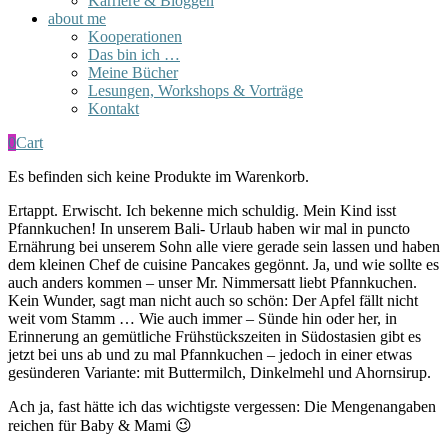
Karriere & Bloggen
about me
Kooperationen
Das bin ich …
Meine Bücher
Lesungen, Workshops & Vorträge
Kontakt
0
Cart
Es befinden sich keine Produkte im Warenkorb.
Ertappt. Erwischt. Ich bekenne mich schuldig. Mein Kind isst
Pfannkuchen! In unserem Bali- Urlaub haben wir mal in puncto
Ernährung bei unserem Sohn alle viere gerade sein lassen und haben
dem kleinen Chef de cuisine Pancakes gegönnt. Ja, und wie sollte es
auch anders kommen – unser Mr. Nimmersatt liebt Pfannkuchen.
Kein Wunder, sagt man nicht auch so schön: Der Apfel fällt nicht
weit vom Stamm … Wie auch immer – Sünde hin oder her, in
Erinnerung an gemütliche Frühstückszeiten in Südostasien gibt es
jetzt bei uns ab und zu mal Pfannkuchen – jedoch in einer etwas
gesünderen Variante: mit Buttermilch, Dinkelmehl und Ahornsirup.
Ach ja, fast hätte ich das wichtigste vergessen: Die Mengenangaben
reichen für Baby & Mami 😉