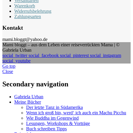
Versandarten
Warenkorb
Widerrufsbelehrung
Zahlungsarten
Kontakt
mami.bloggt@yahoo.de
Mami bloggt – aus dem Leben einer reiseverrückten Mama | ©
Gabriela Urban
social_twitter
social_facebook
social_pinterest
social_instagram
social_youtube
Go top
Close
Secondary navigation
Gabriela Urban
Meine Bücher
Der letzte Tanz in Südamerika
Wenn ich groß bin, werd‘ ich auch ein Machu Picchu
Wie Buddha im Gegenwind
Lesungen, Workshops & Vorträge
Buch schreiben Tipps