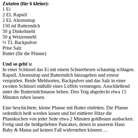
Zutaten (für 6 kleine):
1 Ei
2 EL Rapsöl
2 EL Ahornsirup
150 ml Buttermilch
50 g Dinkelmehl
50 g Weizenmehl
½ TL Backpulver
Prise Salz
Butter (für die Pfanne)
Und so geht´s:
In einer Schüssel das Ei mit einem Schneebesen schaumig schlagen.
Rapsöl, Ahornsirup und Buttermilch hinzugeben und erneut
verquirlen. Beide Mehlsorten, Backpulver und das Salz in einer
zweiten Schüssel mithilfe eines Löffels vermengen. Anschließend
unter die Buttermilchmasse heben. Den Teig abgedeckt etwa 15
Minuten ruhen lassen.
Eine beschichtete, kleine Pfanne mit Butter einfetten. Die Pfanne
ordentlich heiß werden lassen und bei mittlerer Hitze die
Pfannkuchen von jeder Seite etwa 2 Minuten goldbraun ausbacken.
Fertig sind die heißgeliebten Pancakes, denen in unserem Haus
Baby & Mama auf keinen Fall widerstehen können …