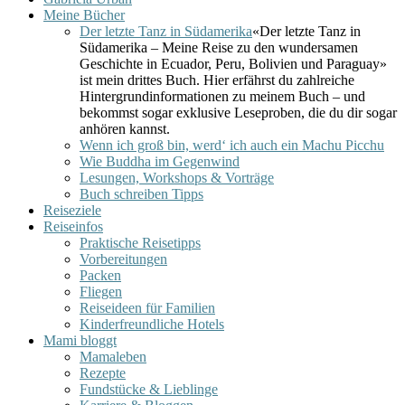
Meine Bücher
Der letzte Tanz in Südamerika
«Der letzte Tanz in
Südamerika – Meine Reise zu den wundersamen
Geschichte in Ecuador, Peru, Bolivien und Paraguay»
ist mein drittes Buch. Hier erfährst du zahlreiche
Hintergrundinformationen zu meinem Buch – und
bekommst sogar exklusive Leseproben, die du dir sogar
anhören kannst.
Wenn ich groß bin, werd‘ ich auch ein Machu Picchu
Wie Buddha im Gegenwind
Lesungen, Workshops & Vorträge
Buch schreiben Tipps
Reiseziele
Reiseinfos
Praktische Reisetipps
Vorbereitungen
Packen
Fliegen
Reiseideen für Familien
Kinderfreundliche Hotels
Mami bloggt
Mamaleben
Rezepte
Fundstücke & Lieblinge