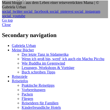
Mami bloggt – aus dem Leben einer reiseverrückten Mama | ©
Gabriela Urban
social_twitter
social_facebook
social_pinterest
social_instagram
social_youtube
Go top
Close
Secondary navigation
Gabriela Urban
Meine Bücher
Der letzte Tanz in Südamerika
Wenn ich groß bin, werd‘ ich auch ein Machu Picchu
Wie Buddha im Gegenwind
Lesungen, Workshops & Vorträge
Buch schreiben Tipps
Reiseziele
Reiseinfos
Praktische Reisetipps
Vorbereitungen
Packen
Fliegen
Reiseideen für Familien
Kinderfreundliche Hotels