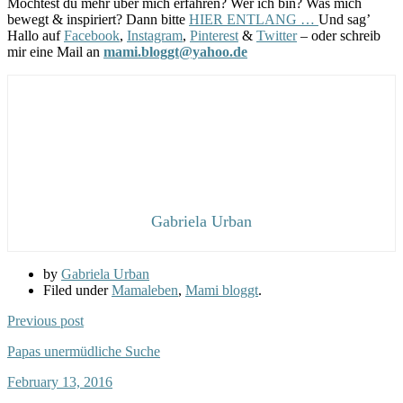
Möchtest du mehr über mich erfahren? Wer ich bin? Was mich
bewegt & inspiriert? Dann bitte
HIER ENTLANG …
Und sag’
Hallo auf
Facebook
,
Instagram
,
Pinterest
&
Twitter
– oder schreib
mir eine Mail an
mami.bloggt@yahoo.de
Gabriela Urban
by
Gabriela Urban
Filed under
Mamaleben
,
Mami bloggt
.
Previous post
Papas unermüdliche Suche
February 13, 2016