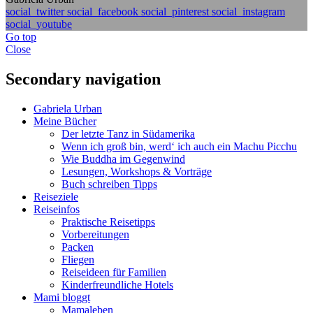
social_twitter
social_facebook
social_pinterest
social_instagram
social_youtube
Go top
Close
Secondary navigation
Gabriela Urban
Meine Bücher
Der letzte Tanz in Südamerika
Wenn ich groß bin, werd‘ ich auch ein Machu Picchu
Wie Buddha im Gegenwind
Lesungen, Workshops & Vorträge
Buch schreiben Tipps
Reiseziele
Reiseinfos
Praktische Reisetipps
Vorbereitungen
Packen
Fliegen
Reiseideen für Familien
Kinderfreundliche Hotels
Mami bloggt
Mamaleben