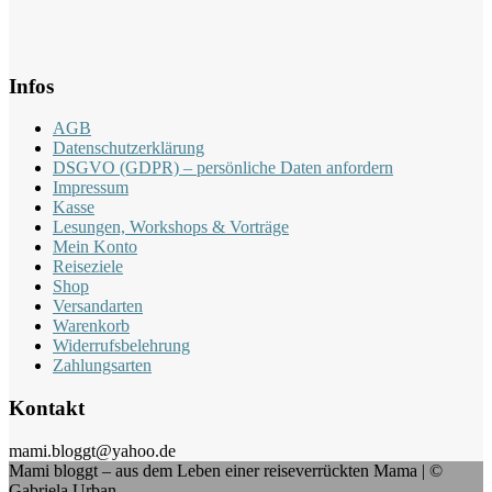
Infos
AGB
Datenschutzerklärung
DSGVO (GDPR) – persönliche Daten anfordern
Impressum
Kasse
Lesungen, Workshops & Vorträge
Mein Konto
Reiseziele
Shop
Versandarten
Warenkorb
Widerrufsbelehrung
Zahlungsarten
Kontakt
mami.bloggt@yahoo.de
Mami bloggt – aus dem Leben einer reiseverrückten Mama | ©
Gabriela Urban