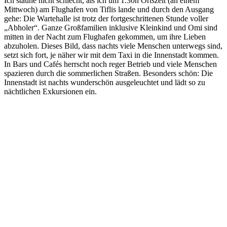
Ich staune nicht schlecht, als ich um 1.30h Ortszeit (an einem
Mittwoch) am Flughafen von Tiflis lande und durch den Ausgang
gehe: Die Wartehalle ist trotz der fortgeschrittenen Stunde voller
„Abholer“. Ganze Großfamilien inklusive Kleinkind und Omi sind
mitten in der Nacht zum Flughafen gekommen, um ihre Lieben
abzuholen. Dieses Bild, dass nachts viele Menschen unterwegs sind,
setzt sich fort, je näher wir mit dem Taxi in die Innenstadt kommen.
In Bars und Cafés herrscht noch reger Betrieb und viele Menschen
spazieren durch die sommerlichen Straßen. Besonders schön: Die
Innenstadt ist nachts wunderschön ausgeleuchtet und lädt so zu
nächtlichen Exkursionen ein.