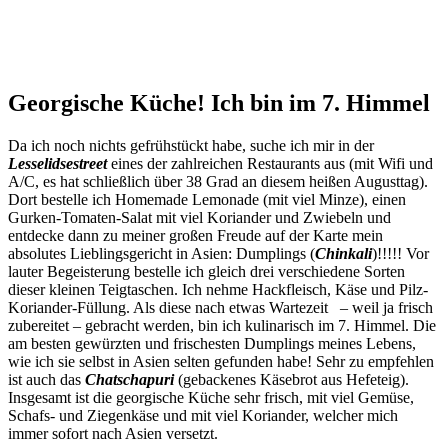
Georgische Küche! Ich bin im 7. Himmel
Da ich noch nichts gefrühstückt habe, suche ich mir in der
Lesselidsestreet
eines der zahlreichen Restaurants aus (mit Wifi und
A/C, es hat schließlich über 38 Grad an diesem heißen Augusttag).
Dort bestelle ich Homemade Lemonade (mit viel Minze), einen
Gurken-Tomaten-Salat mit viel Koriander und Zwiebeln und
entdecke dann zu meiner großen Freude auf der Karte mein
absolutes Lieblingsgericht in Asien: Dumplings (
Chinkali
)!!!!! Vor
lauter Begeisterung bestelle ich gleich drei verschiedene Sorten
dieser kleinen Teigtaschen. Ich nehme Hackfleisch, Käse und Pilz-
Koriander-Füllung. Als diese nach etwas Wartezeit – weil ja frisch
zubereitet – gebracht werden, bin ich kulinarisch im 7. Himmel. Die
am besten gewürzten und frischesten Dumplings meines Lebens,
wie ich sie selbst in Asien selten gefunden habe! Sehr zu empfehlen
ist auch das
Chatschapuri
(gebackenes Käsebrot aus Hefeteig).
Insgesamt ist die georgische Küche sehr frisch, mit viel Gemüse,
Schafs- und Ziegenkäse und mit viel Koriander, welcher mich
immer sofort nach Asien versetzt.