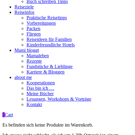
Buch schreiben Tipps
Reiseziele
Reiseinfos
Praktische Reisetipps
Vorbereitungen
Packen
Fliegen
Reiseideen für Familien
Kinderfreundliche Hotels
Mami bloggt
Mamaleben
Rezepte
Fundstücke & Lieblinge
Karriere & Bloggen
about me
Kooperationen
Das bin ich …
Meine Bücher
Lesungen, Workshops & Vorträge
Kontakt
0
Cart
Es befinden sich keine Produkte im Warenkorb.