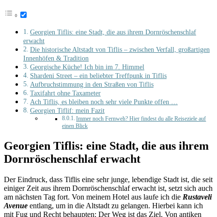
Georgien Tiflis: eine Stadt, die aus ihrem Dornröschenschlaf
erwacht
Die historische Altstadt von Tiflis – zwischen Verfall, großartigen
Innenhöfen & Tradition
Georgische Küche! Ich bin im 7. Himmel
Shardeni Street – ein beliebter Treffpunk in Tiflis
Aufbruchstimmung in den Straßen von Tiflis
Taxifahrt ohne Taxameter
Ach Tiflis, es bleiben noch sehr viele Punkte offen …
Georgien Tiflif: mein Fazit
Immer noch Fernweh? Hier findest du alle Reiseziele auf
einen Blick
Georgien Tiflis: eine Stadt, die aus ihrem
Dornröschenschlaf erwacht
Der Eindruck, dass Tiflis eine sehr junge, lebendige Stadt ist, die seit
einiger Zeit aus ihrem Dornröschenschlaf erwacht ist, setzt sich auch
am nächsten Tag fort. Von meinem Hotel aus laufe ich die
Rustaveli
Avenue
entlang, um in die Altstadt zu gelangen. Hierbei kann ich
mit Fug und Recht behaupten: Der Weg ist das Ziel. Von antiken