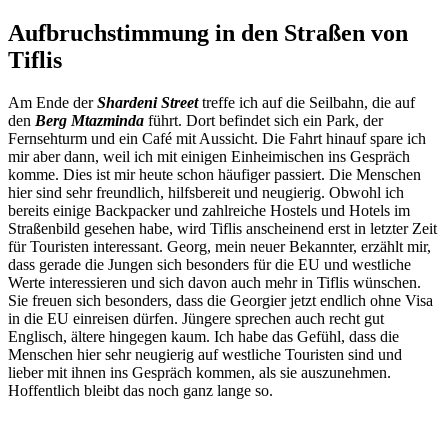
Aufbruchstimmung in den Straßen von
Tiflis
Am Ende der
Shardeni Street
treffe ich auf die Seilbahn, die auf
den
Berg Mtazminda
führt. Dort befindet sich ein Park, der
Fernsehturm und ein Café mit Aussicht. Die Fahrt hinauf spare ich
mir aber dann, weil ich mit einigen Einheimischen ins Gespräch
komme. Dies ist mir heute schon häufiger passiert. Die Menschen
hier sind sehr freundlich, hilfsbereit und neugierig. Obwohl ich
bereits einige Backpacker und zahlreiche Hostels und Hotels im
Straßenbild gesehen habe, wird Tiflis anscheinend erst in letzter Zeit
für Touristen interessant. Georg, mein neuer Bekannter, erzählt mir,
dass gerade die Jungen sich besonders für die EU und westliche
Werte interessieren und sich davon auch mehr in Tiflis wünschen.
Sie freuen sich besonders, dass die Georgier jetzt endlich ohne Visa
in die EU einreisen dürfen. Jüngere sprechen auch recht gut
Englisch, ältere hingegen kaum. Ich habe das Gefühl, dass die
Menschen hier sehr neugierig auf westliche Touristen sind und
lieber mit ihnen ins Gespräch kommen, als sie auszunehmen.
Hoffentlich bleibt das noch ganz lange so.