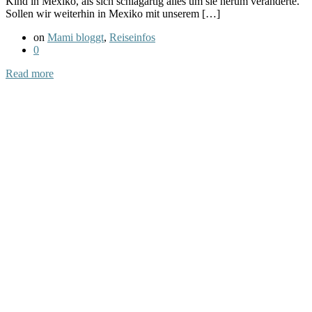
Kind in Mexiko, als sich schlagartig alles um sie herum veränderte.
Sollen wir weiterhin in Mexiko mit unserem […]
on
Mami bloggt
,
Reiseinfos
0
Read more