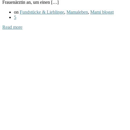
Frauenärztin an, um einen […]
on
Fundstücke & Lieblinge
,
Mamaleben
,
Mami bloggt
5
Read more