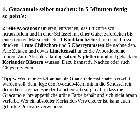
1. Guacamole selber machen: in 5 Minuten fertig –
so geht´s:
2 reife Avocados
halbieren, entsteinen, das Fruchtfleisch
herauslöffeln und in einer Schüssel mit einer Gabel zerdrücken bis
eine cremige Masse entsteht.
1 Knoblauchzehe
durch eine Presse
drücken.
1 rote Chilischote
und
5 Cherrytomaten
kleinschneiden.
Alle Zutaten und etwas
Limettensaft
unter die Avocadocreme
rühren. Zum Abschluss kräftig
salzen
&
pfeffern
und mit gehackten
Koriander-Blättern
würzen. Dazu kannst du Nachos oder auch
Chips servieren.
Tipps:
Wenn die selbst gemachte Guacamole erst später verzehrt
werden soll, dann lege den Avocado-Kern mit in die Schüssel rein,
denn dieser (genau wie der Limettensaft) sorgt dafür, dass die
Guacamole ihre appetitliche grüne Farbe behält und sich nicht braun
verfärbt. Wer ein absoluter Koriander-Verweigerer ist, kann auch
gehackte Petersilie verwenden.