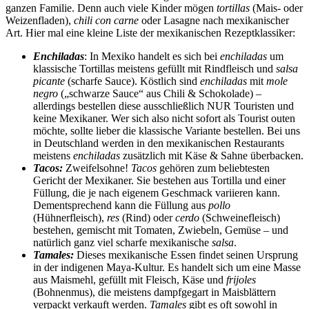
ganzen Familie. Denn auch viele Kinder mögen
tortillas
(Mais- oder
Weizenfladen),
chili con carne
oder Lasagne nach mexikanischer
Art. Hier mal eine kleine Liste der mexikanischen Rezeptklassiker:
Enchiladas
: In Mexiko handelt es sich bei
enchiladas
um
klassische Tortillas meistens gefüllt mit Rindfleisch und
salsa
picante
(scharfe Sauce). Köstlich sind
enchiladas
mit
mole
negro
(„schwarze Sauce“ aus Chili & Schokolade) –
allerdings bestellen diese ausschließlich NUR Touristen und
keine Mexikaner. Wer sich also nicht sofort als Tourist outen
möchte, sollte lieber die klassische Variante bestellen. Bei uns
in Deutschland werden in den mexikanischen Restaurants
meistens
enchiladas
zusätzlich mit Käse & Sahne überbacken.
Tacos:
Zweifelsohne!
Tacos
gehören zum beliebtesten
Gericht der Mexikaner. Sie bestehen aus Tortilla und einer
Füllung, die je nach eigenem Geschmack variieren kann.
Dementsprechend kann die Füllung aus
pollo
(Hühnerfleisch),
res
(Rind) oder
cerdo
(Schweinefleisch)
bestehen, gemischt mit Tomaten, Zwiebeln, Gemüse – und
natürlich ganz viel scharfe mexikanische
salsa
.
Tamales:
Dieses mexikanische Essen findet seinen Ursprung
in der indigenen Maya-Kultur. Es handelt sich um eine Masse
aus Maismehl, gefüllt mit Fleisch, Käse und
frijoles
(Bohnenmus), die meistens dampfgegart in Maisblättern
verpackt verkauft werden.
Tamales
gibt es oft sowohl in