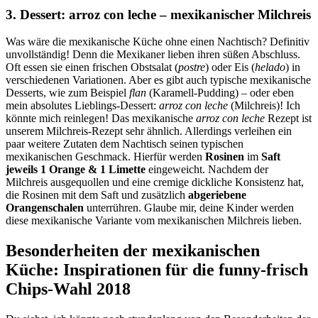
3. Dessert: arroz con leche – mexikanischer Milchreis
Was wäre die mexikanische Küche ohne einen Nachtisch? Definitiv
unvollständig! Denn die Mexikaner lieben ihren süßen Abschluss.
Oft essen sie einen frischen Obstsalat (
postre
) oder Eis (
helado
) in
verschiedenen Variationen. Aber es gibt auch typische mexikanische
Desserts, wie zum Beispiel
flan
(Karamell-Pudding) – oder eben
mein absolutes Lieblings-Dessert:
arroz con leche
(Milchreis)! Ich
könnte mich reinlegen! Das mexikanische
arroz con leche
Rezept ist
unserem Milchreis-Rezept sehr ähnlich. Allerdings verleihen ein
paar weitere Zutaten dem Nachtisch seinen typischen
mexikanischen Geschmack. Hierfür werden
Rosinen
im
Saft
jeweils 1 Orange & 1 Limette
eingeweicht. Nachdem der
Milchreis ausgequollen und eine cremige dickliche Konsistenz hat,
die Rosinen mit dem Saft und zusätzlich
abgeriebene
Orangenschalen
unterrühren. Glaube mir, deine Kinder werden
diese mexikanische Variante vom mexikanischen Milchreis lieben.
Besonderheiten der mexikanischen
Küche: Inspirationen für die funny-frisch
Chips-Wahl 2018