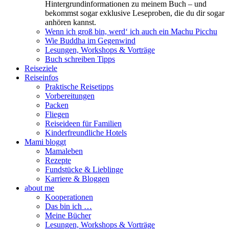
Hintergrundinformationen zu meinem Buch – und
bekommst sogar exklusive Leseproben, die du dir sogar
anhören kannst.
Wenn ich groß bin, werd‘ ich auch ein Machu Picchu
Wie Buddha im Gegenwind
Lesungen, Workshops & Vorträge
Buch schreiben Tipps
Reiseziele
Reiseinfos
Praktische Reisetipps
Vorbereitungen
Packen
Fliegen
Reiseideen für Familien
Kinderfreundliche Hotels
Mami bloggt
Mamaleben
Rezepte
Fundstücke & Lieblinge
Karriere & Bloggen
about me
Kooperationen
Das bin ich …
Meine Bücher
Lesungen, Workshops & Vorträge