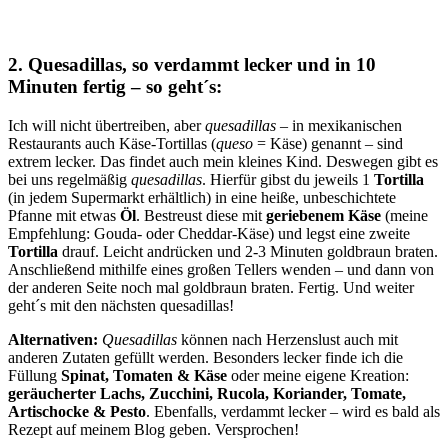
2. Quesadillas, so verdammt lecker und in 10
Minuten fertig – so geht´s:
Ich will nicht übertreiben, aber
quesadillas
– in mexikanischen
Restaurants auch Käse-Tortillas (
queso
= Käse) genannt – sind
extrem lecker. Das findet auch mein kleines Kind. Deswegen gibt es
bei uns regelmäßig
quesadillas
. Hierfür gibst du jeweils 1
Tortilla
(in jedem Supermarkt erhältlich) in eine heiße, unbeschichtete
Pfanne mit etwas
Öl
. Bestreust diese mit
geriebenem Käse
(meine
Empfehlung: Gouda- oder Cheddar-Käse) und legst eine zweite
Tortilla
drauf. Leicht andrücken und 2-3 Minuten goldbraun braten.
Anschließend mithilfe eines großen Tellers wenden – und dann von
der anderen Seite noch mal goldbraun braten. Fertig. Und weiter
geht´s mit den nächsten quesadillas!
Alternativen:
Quesadillas
können nach Herzenslust auch mit
anderen Zutaten gefüllt werden. Besonders lecker finde ich die
Füllung
Spinat, Tomaten & Käse
oder meine eigene Kreation:
geräucherter Lachs, Zucchini, Rucola, Koriander, Tomate,
Artischocke & Pesto
. Ebenfalls, verdammt lecker – wird es bald als
Rezept auf meinem Blog geben. Versprochen!